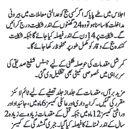
اجلاس میں طے پایا کہ اگر کسی جج کو عدالتی معاملات میں بیرونی
مداخلت کا سامنا ہو تو وہ 24 گھنٹوں کے اندر شکایت درج کرائیں
گے۔ شکایت پر 14 دن کے اندر فیصلہ کیا جائے گا جبکہ شکایت
کنندہ جج کے وقار کو مکمل طور پر محفوظ رکھا جائے گا۔
کمرشل مقدمات کی حوصلہ شکنی کے لیے جسٹس شفیع صدیقی کی
سربراہی میں خصوصی کمیٹی بھی تشکیل دی گئی۔
مزید برآں، مقدمات کے جلد از جلد تصفیے کے لیے ٹائم لائنز
مقرر کی گئیں۔ کرایہ داری اور عائلی کیسز 6 ماہ میں، جائیداد اور
وراثتی کیسز 12 ماہ میں جبکہ قتل کے مقدمات زیادہ سے زیادہ 2
سال کے اندر نمٹانے کا فیصلہ کیا گیا۔ جبری گمشدگی کے کیسز