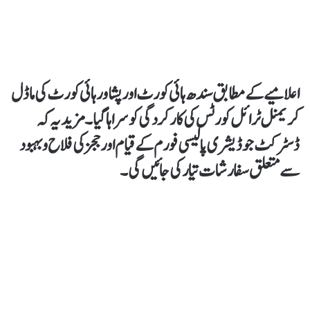
اعلامیے کے مطابق سندھ ہائی کورٹ اور پشاور ہائی کورٹ کی ماڈل
کریمنل ٹرائل کورٹس کی کارکردگی کو سراہا گیا۔ مزید یہ کہ
ڈسٹرکٹ جوڈیشری پالیسی فورم کے قیام اور ججز کی فلاح و بہبود
سے متعلق سفارشات تیار کی جائیں گی۔