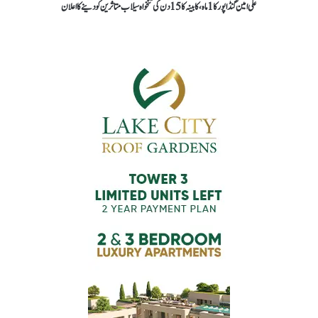
علی امین گنڈاپور کا1ماہ،کابینہ کا15دن کی تنخواہ سیلاب متاثرین کودینےکااعلان