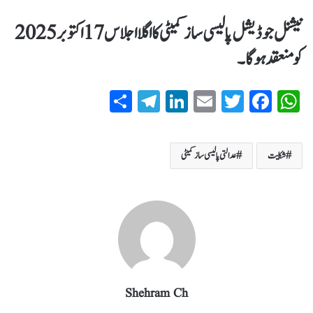
نیشنل جوڈیشل پالیسی ساز کمیٹی کا اگلا اجلاس 17 اکتوبر 2025
کو منعقد ہوگا۔
S
T
Li
E
T
Fa
W
ha
el
nk
m
wi
ce
ha
re
eg
ed
ail
tte
bo
ts
شکایت
عدالتی پالیسی ساز کمیٹی
ra
In
r
ok
A
m
pp
Shehram Ch