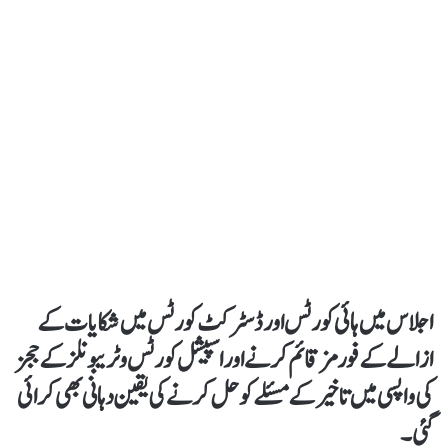
اجلاس میں ہائی کورٹس اور ڈسٹرکٹ کورٹس میں شکایات کے
ازالے کے فورمز قائم کرنے اور اسپیشل کورٹس و ٹریبونلز کے ججز
کی واپسی میں تاخیر کے مسئلے کو حل کرنے کی یقین دہانی بھی کرائی
گئی۔