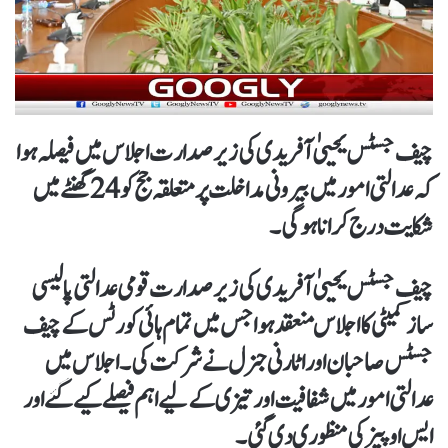
چیف جسٹس یحییٰ آفریدی کی زیر صدارت اجلاس میں فیصلہ ہوا
کہ عدالتی امور میں بیرونی مداخلت پر متعلقہ جج کو 24 گھنٹےمیں
شکایت درج کرانا ہوگی۔
چیف جسٹس یحییٰ آفریدی کی زیر صدارت قومی عدالتی پالیسی
ساز کمیٹی کا اجلاس منعقد ہوا جس میں تمام ہائی کورٹس کے چیف
جسٹس صاحبان اور اٹارنی جنرل نے شرکت کی۔ اجلاس میں
عدالتی امور میں شفافیت اور تیزی کے لیے اہم فیصلے کیے گئے اور
ایس او پیز کی منظوری دی گئی۔