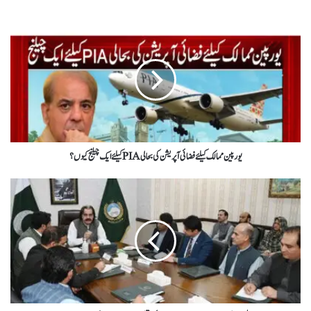
یورپین ممالک کیلئے فضائی آپریشن کی بحالی PIAکیلئے ایک چیلنج کیوں؟