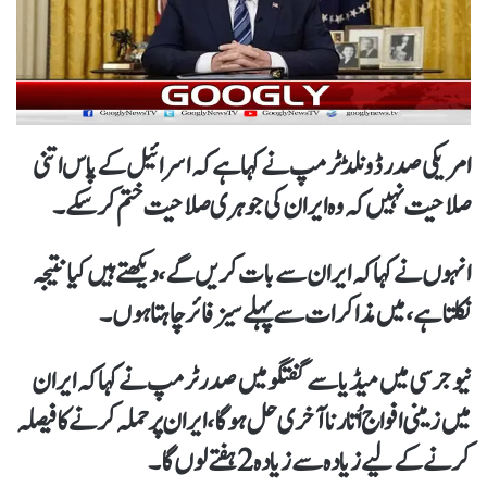
امریکی صدر ڈونلڈ ٹرمپ نےکہا ہےکہ اسرائیل کے پاس اتنی
صلاحیت نہیں کہ وہ ایران کی جوہری صلاحیت ختم کر سکے۔
انہوں نے کہا کہ ایران سے بات کریں گے، دیکھتے ہیں کیا نتیجہ
نکلتاہے، میں مذاکرات سے پہلے سیز فائر چاہتا ہوں۔
نیو جرسی میں میڈیا سےگفتگو میں صدر ٹرمپ نے کہا کہ ایران
میں زمینی افواج اُتارنا آخری حل ہو گا، ایران پر حملہ کرنے کا فیصلہ
کرنے کے لیے زیادہ سے زیادہ 2 ہفتے لوں گا۔