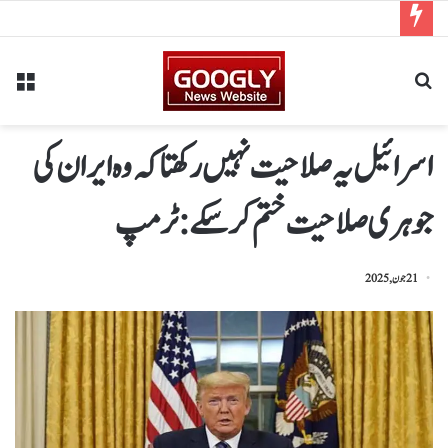
اسرائیل یہ صلاحیت نہیں رکھتا کہ وہ ایران کی
جوہری صلاحیت ختم کر سکے: ٹرمپ
21 جون, 2025