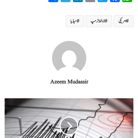
ha
el
nk
m
wi
ce
ha
re
eg
ed
ail
tte
bo
ts
امریکی
ڈونلڈ ٹرمپ
میڈیا
ra
In
r
ok
A
m
pp
Azeem Mudassir