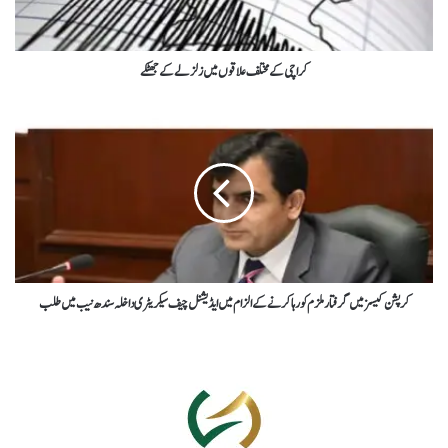
کراچی کے مختلف علاقوں میں زلزلے کے جھٹکے
کرپشن کیسز میں گرفتار ملزم کو رہا کرنے کے الزام میں ایڈیشنل چیف سیکریٹری داخلہ سندھ نیب میں طلب