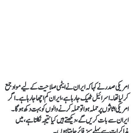
امریکی صدرنےکہا کہ ایران نے ایٹمی صلاحیت کے لیے مواد جمع
کر لیا تھا۔اسرائیل ٹھیک جا رہا ہے، ایران کم اچھا جا رہا ہے۔اگر
امریکی اثاثوں پر حملہ ہوا تو حملہ کرنے والوں کو بہت دکھ ہو گا۔
ایران سے بات کریں گے، دیکھتے ہیں کیا نتیجہ نکلتاہے،میں
مذاکرات سے پہلے سیز فائر چاہتا ہوں۔