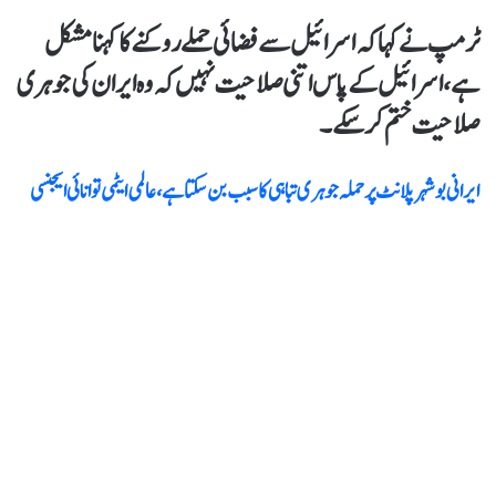
ٹرمپ نےکہاکہ اسرائیل سےفضائی حملے روکنے کا کہنا مشکل
ہے، اسرائیل کے پاس اتنی صلاحیت نہیں کہ وہ ایران کی جوہری
صلاحیت ختم کرسکے۔
ایرانی بوشہر پلانٹ پر حملہ جوہری تباہی کا سبب بن سکتا ہے، عالمی ایٹمی توانائی ایجنسی