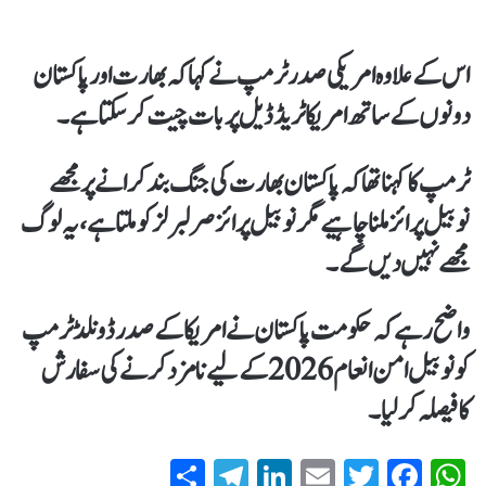
اس کےعلاوہ امریکی صدر ٹرمپ نے کہا کہ بھارت اور پاکستان
دونوں کے ساتھ امریکا ٹریڈڈیل پربات چیت کرسکتا ہے۔
ٹرمپ کا کہنا تھاکہ پاکستان بھارت کی جنگ بند کرانے پر مجھے
نوبیل پرائز ملنا چاہیے مگر نوبیل پرائز صر لبرلز کو ملتا ہے، یہ لوگ
مجھےنہیں دیں گے۔
واضح رہےکہ حکومت پاکستان نے امریکا کے صدر ڈونلڈ ٹرمپ
کونوبیل امن انعام 2026 کےلیےنامزدکرنےکی سفارش
کافیصلہ کرلیا۔
S
T
Li
E
T
Fa
W