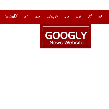
شوبز
کھیل
تجزیے
بزنس
دلچسپ و عجیب
ویڈیوز
صحت
گوگلی نیوز کیا ہے؟