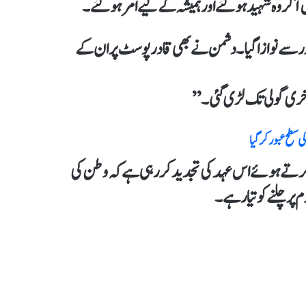
ر وہ شہید ہو گئے اور ہمیشہ کے لیے امر ہو گئے۔
در سے نوازا گیا۔ دشمن نے بھی قادر پوسٹ پر ان کے
آخری گولی تک لڑی گئی۔”
 کرتے ہوئے اس عہد کی تجدید کر رہی ہے کہ وطن کی
ر چلنے کو تیار ہے۔