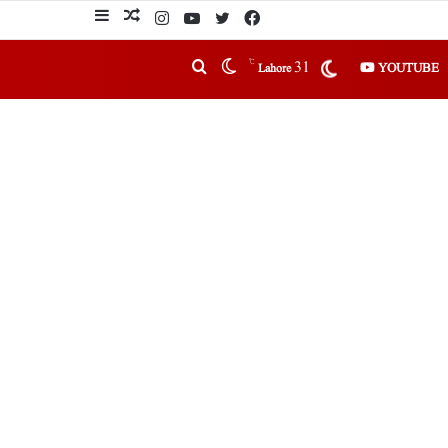
℃
31
YOUTUBE
Lahore