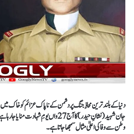
دنیا کے بلند ترین محاذِ جنگ پر دشمن کے ناپاک عزائم کو خاک م
جان شہید (نشانِ حیدر) کا آج 27واں یومِ ش
وطن سے وفا کی اعلیٰ مثال سمجھا جاتا ہے۔