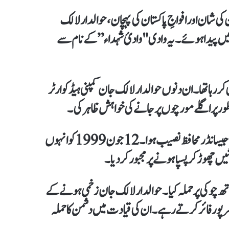
شان اور افواجِ پاکستان کی پہچان، حوالدار لالک
(غذر) میں پیدا ہوئے۔ یہ وادی "وادیٔ شہداء” کے نام سے
دی کر رہا تھا۔ ان دنوں حوالدار لالک جان کمپنی ہیڈ کوارٹر
ر پر اگلے مورچوں پر جانے کی خواہش ظاہر کی۔
قادر پوسٹ آج بھی فخر سے سر بلند رکھتی ہے کہ اسے لالک جان جیسا نڈر محافظ نصیب ہوا۔ 12 جون 1999 کو انہوں
ں چھوڑ کر پسپا ہونے پر مجبور کر دیا۔
چوکی پر حملہ کیا۔ حوالدار لالک جان زخمی ہونے کے
ھرپور فائر کرتے رہے۔ ان کی قیادت میں دشمن کا حملہ