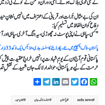
کے کئی فوجی ہلاک ہوئے۔ اسی دوران دشمن کے گولے کی زد میں آ ک
ان کی بے مثال جُرات اور قربانی کے اعتراف میں انہیں نشانِ حی
دفاع کو ان الفاظ میں تسلیم کیا:
"کسی سپاہی نے اپنی پوسٹ نہ چھوڑی، یہ جنگ آخری سپاہی اور 
پاکستان سٹاک ایکسچینج میں نئے ریکارڈ بننے کا سلسلہ جاری ، انڈیکس ایک لاکھ 33 ہزار کی سطح عبور کر گیا
پاکستانی قوم آج ان کے یومِ شہادت پر انہیں خراجِ عقیدت پیش
حرمت کے لیے ہر پاکستانی، حوالدار لالک جان شہید کے نقشِ قدم پ
S
T
Li
E
T
Fa
W
ha
el
nk
m
wi
ce
ha
re
eg
ed
ail
tte
bo
ts
urdu news
پاکستان
حوالدار لالک جان
نشان حیدر
ra
In
r
ok
A