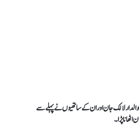
 حوالدار لالک جان اور ان کے ساتھیوں نے پہلے سے
 اٹھانا پڑا۔