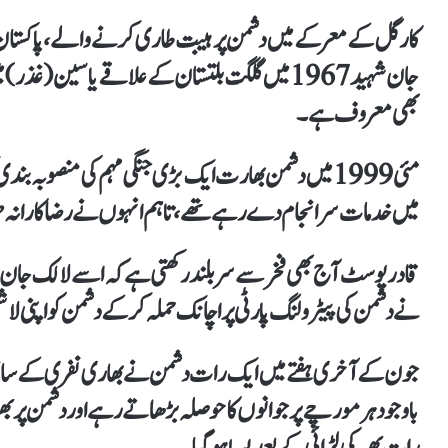
کارگل کے معرکے میں دشمن پر ہیبت طاری کرنے والے، پاکستان کی 
جان شہید 1967 میں گلگت بلتستان کے علاقے یاسین 
بھی معروف ہے۔
مئی 1999 میں دشمن بھارت ایک بڑی جنگی مہم کی منصوبہ بن
میں خدمات سرانجام دے رہے تھے، تاہم انہوں نے رضاکارانہ طو
نے دشمن کی پیٹرولنگ پارٹی پر اچانک حملہ کر کے دشمن کو اپنی لاشی
جون کے آخری ہفتے میں ایک رات دشمن نے بھاری نفری کے ساتھ 
باوجود ہر مورچے پر جوانوں کا حوصلہ بڑھاتے رہے اور دشمن پر ب