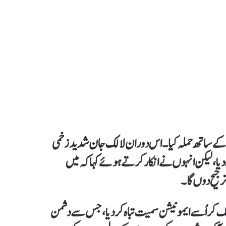
ہ باری کے ساتھ حملہ کیا۔ اس دوران لالک جان شدید زخمی
ورہ دیا، لیکن انہوں نے انکار کرتے ہوئے کہا کہ میں
رجیح دوں گا۔
ک کر اُسے ایمونیشن سمیت تباہ کر دیا، جس سے دشمن