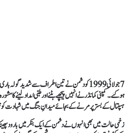
7 جولائی 1999 کو دشمن نے تین اطراف سے شدید گول
ہو گئے۔ کمپنی کمانڈر نے انہیں پیچھے ہٹنے اور طبی امداد لینے کا مش
ہسپتال کے بستر پر مرنے کے بجائے میدانِ جنگ میں شہادت کو ت
زخمی حالت میں بھی انہوں نے دشمن کے ایک بنکر میں بارود پھین