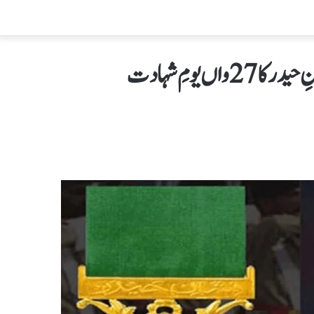
 یومِ شہادت