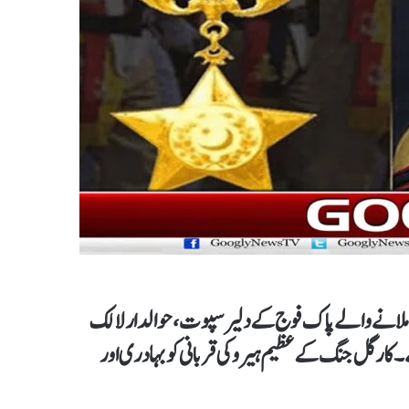
یں ملانے والے پاک فوج کے دلیر سپوت، حوالدار لالک
ہادت منایا جا رہا ہے۔ کارگل جنگ کے عظیم ہیرو کی قربانی کو بہادری اور