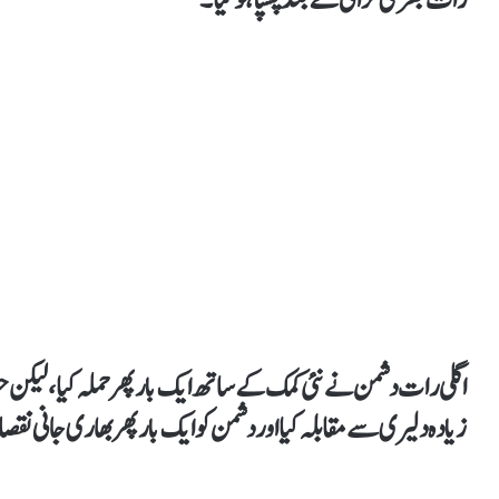
رات بھر کی لڑائی کے بعد پسپا ہو گیا۔
اگلی رات دشمن نے نئی کمک کے ساتھ ایک بار پھر حملہ کیا، لیکن
زیادہ دلیری سے مقابلہ کیا اور دشمن کو ایک بار پھر بھاری جانی نقصان