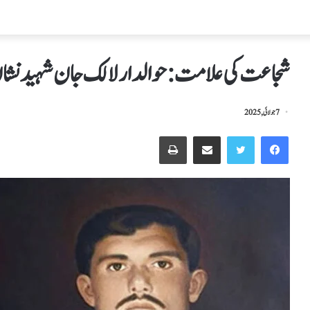
شجاعت کی علامت : حوالدار لالک جان شہید نشانِ حیدر کا 27 واں
7 جولائی, 2025