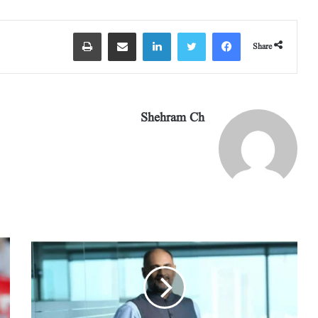
m
pp
Share
Shehram Ch