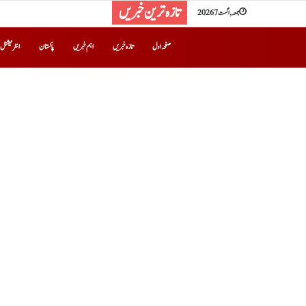
تازہ ترین خبریں
جمعہ, اگست 7 2026
صفحہ اول
تازہ خبریں
اہم خبریں
پاکستان
انٹرنیشنل