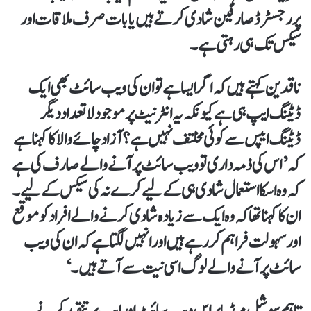
پر رجسٹرڈ صارفین شادی کرتے ہیں یا بات صرف ملاقات اور
سیکس تک ہی رہتی ہے۔
ناقدین کہتے ہیں کہ اگر ایسا ہے تو ان کی ویب سائٹ بھی ایک
ڈیٹنگ ایپ ہی ہے کیونکہ یہ انٹرنیٹ پر موجود لاتعداد دیگر
ڈیٹنگ ایپس سے کوئی مخلتف نہیں ہے؟ آزاد چائے والا کا کہنا ہے
کہ ’اس کی ذمہ داری تو ویب سائٹ پر آنے والے صارف کی ہے
کہ وہ اسکا استعمال شادی ہی کے لیے کرے نہ کی سیکس کے لیے۔
ان کا کہنا تھا کہ وہ ایک سے زیادہ شادی کرنے والے افراد کو موقع
اور سہولت فراہم کر رہے ہیں اور انہیں لگتا ہے کہ ان کی ویب
سائٹ پر آنے والے لوگ اسی نیت سے آتے ہیں۔‘
تاہم سوشل میڈیا پر اس ویب سائٹ اور ایپ پر تنقید کرنے