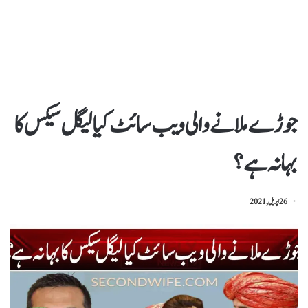
جوڑے ملانے والی ویب سائٹ کیا لیگل سیکس کا
بہانہ ہے؟
26 اپریل, 2021