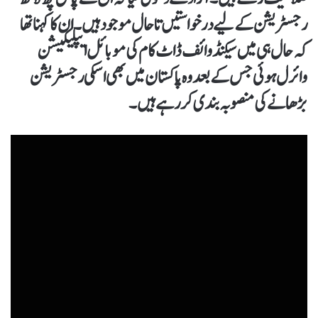
رجسٹریشن کے لیے درخواستیں تا حال موجود ہیں۔ ان کا کہنا تھا
کہ حال ہی میں سیکنڈ وائف ڈاٹ کام کی موبائل ایپلیکیشن
وائرل ہوئی جس کے بعد وہ پاکستان میں بھی اسکی رجسٹریشن
بڑھانے کی منصوبہ بندی کر رہے ہیں۔