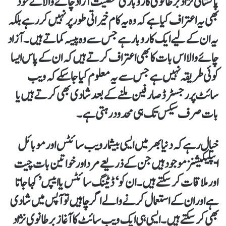
پاکستانی نژاد برطانوی کاروباری شخصیت آزاد چائے والا نے خود
بھی یہ اعتراف کیا ہے کہ وہ یہ کام خیراتی طور پر نہیں کر رہے بلکہ
یہ ان کے لیے ایک کاروبار ہے جس سے وہ پیسہ کماتے ہیں۔ آزاد
چائے والا اس بات کا بھی اعتراف کرتے ہیں کہ ان کے پاس ایسا
کوئی طریقہ نہیں ہے جس سے یہ معلوم کیا جا سکے کہ ویب
سائٹ پر رجسٹرڈ صارفین ملنے کے بعد شادی بھی کرتے ہیں یا
بات صرف سیکس تک ہی محدود رہتی ہے۔
خیال رہے کہ دنیا بھر میں ایسی بیشمار ویب سائٹس اور موبائل
ایپلیکیشنز موجود ہیں جن کے ذریعے مرد اور خواتین بات چیت
اور ملاقات کر سکتے ہیں۔ ان کو ‘ڈیٹنگ سائٹس یا ایپس’ کہا جاتا
ہے اور ان کے استعمال کرنے والے اگر چاہیں تو آپس میں شادی
بھی کر سکتے ہیں۔ ایسی ہی ایک ویب سائٹ کا آغاز برطانوی نژاد