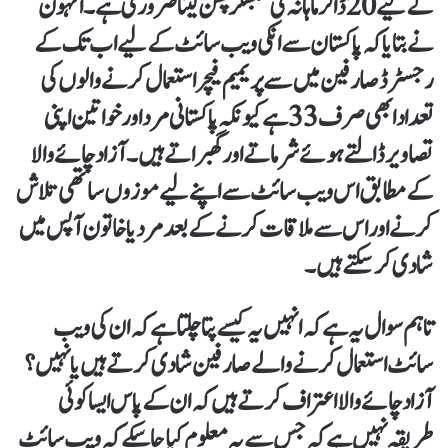
کےلیے 20 ڈالر ماہانہ کی سبسکرپشن لینا ضروری ہے۔ انہون
نے بتایا کہ پاکستان سے انکی ویب سائٹ کے لیے اب تک کے
رجسٹرڈ صارفین میں سے پریمیم فیچر استعمال کرنے والوں کی
تعداد ابھی صرف 33 ہے کیونکہ پاکستانی مرد اور خواتین اپنی
تصاویر ڈالتے ہوئے شرماتے اور گھبراتے ہیں۔ آزاد چائے والا
کے مطابق اس ویب سائٹ سے اپنے لیے موزوں ساتھی تلاش
کرنے اور اس سے ملاقات کرنے کے بعد مرد یا خاتون آپس میں
شادی کر سکتے ہیں۔
تاہم سوال یہ ہے کہ انہیں یہ کیسے پتا چلتا ہے کہ ان کی ویب
سائٹ استعمال کرنے والے صارفین شادی کرتے ہیں یا نہیں؟
آزاد چائے والا اعتراف کرتے ہیں کہ ان کے پاس ایسا کوئی
طریقہ نہیں ہے کہ جس سے یہ معلوم کیا جا سکے کہ ویب سائٹ