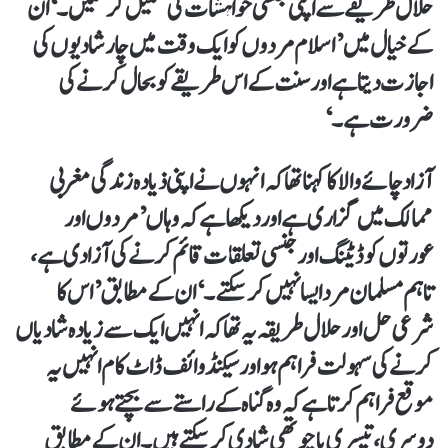
حلال طریقے سے اپنی جنسی خواہشات کی تکمیل کر سکیں۔‘ان
کے خیال میں ’اسلام مردوں کو ایک وقت میں چار شادیوں کی
اجازت دیتا ہے اور سنت کے اس طریقے کو بحال کرنے کی
ضرورت ہے۔‘
آزاد چائے والا کا کہنا تھا کہ انہوں نے اپنی ذیادہ زندگی مغربی
ممالک میں گزاری ہے اور دیکھا ہے کہ وہاں ’مردوں اور
عورتوں کو ڈیٹنگ اور جنسی تعلقات قائم کرنے کی آزادی ہے،
تاہم مسلمان مرد ایسا نہیں کر سکتے۔‘ ان کے مطابق ’اس کا
شرعی حل اور حلال طریقہ یہ تھا کہ انہیں ایک سے زیادہ شادیاں
کرنے کی سہولت فراہم ہو اور سیکنڈ وائف ڈاٹ کام انہیں یہ
موقع فراہم کرتا ہے کہ وہ گناہ کے راستے سے بچتے ہوئے
دوسری، تیسری یا چوتھی شادی کر سکتے ہیں۔ ان کے مطابق