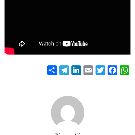
S
T
Li
E
T
Fa
W
ha
el
nk
m
wi
ce
ha
re
eg
ed
ail
tte
bo
ts
ra
In
r
ok
A
m
pp