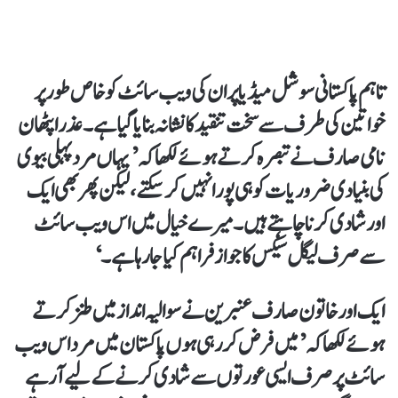
تاہم پاکستانی سوشل میڈیا پر ان کی ویب سائٹ کو خاص طور پر
خواتین کی طرف سے سخت تنقید کا نشانہ بنایا گیا ہے۔ عذرا پٹھان
نامی صارف نے تبصرہ کرتے ہوئے لکھا کہ ’یہاں مرد پہلی بیوی
کی بنیادی ضروریات کو ہی پورا نہیں کر سکتے، لیکن پھر بھی ایک
اور شادی کرنا چاہتے ہیں۔ میرے خیال میں اس ویب سائٹ
سے صرف لیگل سیکس کا جواز فراہم کیا جا رہا ہے۔‘
ایک اور خاتون صارف عنبرین نے سوالیہ انداز میں طنز کرتے
ہوئے لکھا کہ ’میں فرض کر رہی ہوں پاکستان میں مرد اس ویب
سائٹ پر صرف ایسی عورتوں سے شادی کرنے کےلیے آ رہے