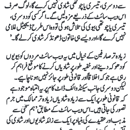
سے دوسری، تیسری یا چوتھی شادی نہیں کرے گا، لوگ صرف
اس ویب سائٹ کے ذریعے مزہ لیں گے۔ اگر کسی کو دوسری،
تیسری یا چوتھی بیوی کی تلاش ہوگی تو وہ اس طرح ڈیجیٹل غلامی
نہیں کرے گا، اور ویسے ہی خاتون ڈھونڈ کر شادی کرلے گا۔’
زیادہ تر صارفین کے خیال میں یہ ویب سائٹ مردوں کو بیویوں
کو دھوکہ دینے اور خفیہ طور پر شادیاں کرنے کا موقع فراہم کر
رہی ہے جو کہ اخلاقاً اور قانونی طور پر جائز نہیں ہونا چاہیے۔
لیکن دوسری جانب سیکنڈ وائف ڈاٹ کام پر یہ انتباہ موجود ہے
کہ قانونی طور پر ایک سے زیادہ شادیاں زیادہ تر ممالک میں جرم
تصور کی جاتی ہیں۔ اس ویب سائٹ کے مطابق ’ہم سختی سے
مذہب اور عقیدے کی بنیاد پر ایک سے زائد شادیوں اور شادی کی