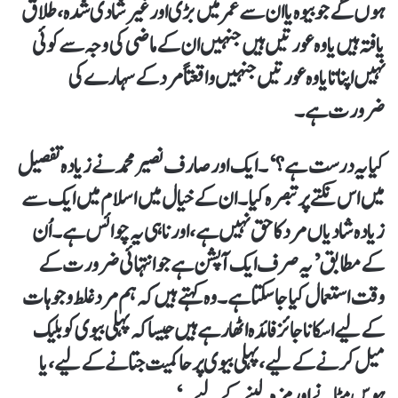
ہوں گے جو بیوہ یا ان سے عمر میں بڑی اور غیر شادی شدہ، طلاق
یافتہ ہیں یا وہ عورتیں ہیں جنہیں ان کے ماضی کی وجہ سے کوئی
نہیں اپناتا یا وہ عورتیں جنہیں واقعتاً مرد کے سہارے کی
ضرورت ہے۔
کیا یہ درست ہے؟‘۔ایک اور صارف نصیر محمد نے زیادہ تفصیل
میں اس نکتے پر تبصرہ کیا۔ ان کے خیال میں اسلام میں ایک سے
زیادہ شادیاں مرد کا حق نہیں ہے، اور نا ہی یہ چوائس ہے۔ اُن
کے مطابق ’یہ صرف ایک آپشن ہے جو انتہائی ضرورت کے
وقت استعمال کیا جا سکتا ہے۔ وہ کہتے ہیں کہ ہم مرد غلط وجوہات
کےلیے اسکا ناجائز فائدہ اٹھا رہے ہیں جیسا کہ پہلی بیوی کو بلیک
میل کرنے کے لیے، پہلی بیوی پر حاکمیت جتانے کے لیے، یا
ہوس مٹانے اور مزہ لینے کے لیے۔‘