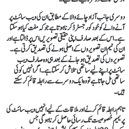
دوسری جانب آزاد چائے والا کے مطابق ان کی ویب سائٹ پر
آنے والے کو خود کو رجسٹرڈ کرنا ہوتا ہے جو کہ مفت کیا ہو سکتا
ہے۔ اس کے بعد صارف اپنی حقیقی تصویریں اس پر ڈالتا ہے اور
ان کی ٹیم ان تصویروں کے اصلی ہونے کی تصدیق کرتی ہے۔
تصویروں کی تصدیق ہو جانے کے بعد ہی وہ صارف ویب
سائٹ پر اپنے لیے ساتھی تلاش کر سکتا ہے۔ اگر انہیں کوئی
ساتھی مل جاتا ہے تو وہ ایک دوسرے سے رابطہ قائم کر سکتے
ہیں۔
تاہم رابطہ قائم کرنے اور ملاقات کےلیے انہیں ویب سائٹ کی
پریمیم خصوصیت تک رسائی حاصل کرنا ہوگی جس