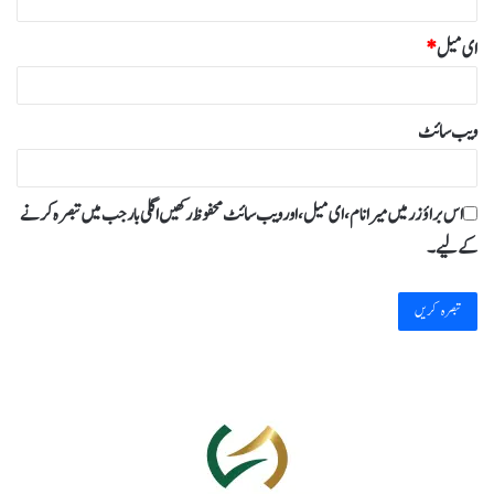
ای میل
*
ویب‌ سائٹ
اس براؤزر میں میرا نام، ای میل، اور ویب سائٹ محفوظ رکھیں اگلی بار جب میں تبصرہ کرنے
کےلیے۔