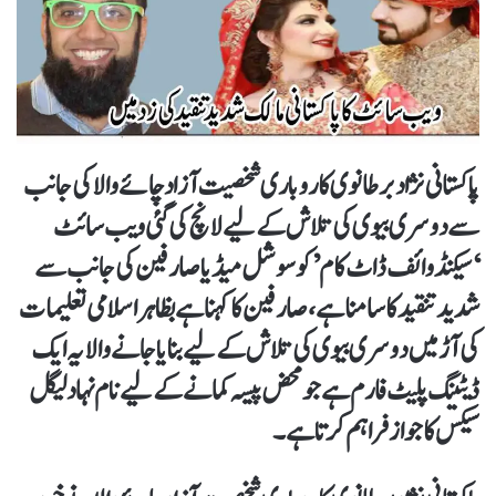
پاکستانی نژاد برطانوی کاروباری شخصیت آزاد چائے والا کی جانب
سے دوسری بیوی کی تلاش کے لیے لانچ کی گئی ویب سائٹ
‘سیکنڈ وائف ڈاٹ کام’ کو سوشل میڈیا صارفین کی جانب سے
شدید تنقید کا سامنا ہے، صارفین کا کہنا ہے بظاہر اسلامی تعلیمات
کی آڑ میں دوسری بیوی کی تلاش کے لیے بنایا جانے والا یہ ایک
ڈیٹینگ پلیٹ فارم ہے جو محض پیسہ کمانے کے لیے نام نہاد لیگل
سیکس کا جواز فراہم کرتا ہے۔