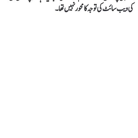
کی ویب سائٹ کی توجہ کا محور نہیں تھا۔