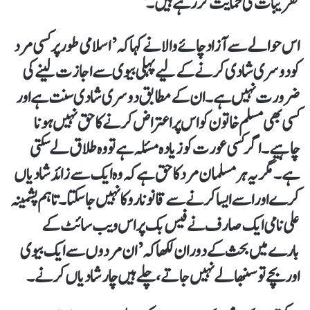
تقریبات کی حمایت کر رہے ہیں۔‘
اس حوالے سے آزاد چائے والا نے کہا کہ ’اسلامی طور پر کسی مرد
کو دوسری شادی کرنے کے لیے پہلی بیوی سے اجازت لینے کی
ضرورت نہیں ہے۔ ان کے مطابق دوسری شادی سنت ہے اور
کسی بھی مسلم خاتون کو اس پر اعتراض کرنے کا حق نہیں ہونا
چاہیے۔ اگر کسی عورت کو زیادہ مسئلہ ہے تو وہ طلاق لے سکتی
ہے۔ مگر یہ ہر مسلمان مرد کا حق ہے کہ وہ ایک سے زائد شادیاں
کرے اور اسے ایسا کرنے سے قانونا روکا نہیں جا سکتا۔ تاہم پشمینہ
علی نامی ایک صارف نے فیس بک پر اس ویب سائٹ کے
بارے میں بحث کے دوران لکھا کہ ’ان مردوں سے ایک بیوی
اور بچے تو سنبھالے نہیں جاتے، چلے ہیں چار شادیاں کرنے۔