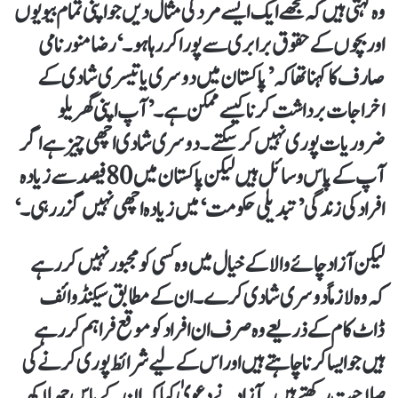
وہ کہتی ہیں کہ مجھے ایک ایسے مرد کی مثال دیں جو اپنی تمام بیویوں
اور بچوں کے حقوق برابری سے پورا کر رہا ہو۔‘ رضا منور نامی
صارف کا کہنا تھا کہ ’پاکستان میں دوسری یا تیسری شادی کے
اخراجات برداشت کرنا کیسے ممکن ہے۔’آپ اپنی گھریلو
ضروریات پوری نہیں کر سکتے۔ دوسری شادی اچھی چیز ہے اگر
آپ کے پاس وسائل ہیں لیکن پاکستان میں 80 فیصد سے زیادہ
افراد کی زندگی ’تبدیلی حکومت‘ میں زیادہ اچھی نہیں گزر رہی۔‘
لیکن آزاد چائے والا کے خیال میں وہ کسی کو مجبور نہیں کر رہے
کہ وہ لازماً دوسری شادی کرے۔ ان کے مطابق سیکنڈ وائف
ڈاٹ کام کے ذریعے وہ صرف ان افراد کو موقع فراہم کر رہے
ہیں جو ایسا کرنا چاہتے ہیں اور اس کےلیے شرائط پوری کرنے کی
صلاحیت رکھتے ہیں۔ آزاد نے دعویٰ کیا کہ ان کے پاس چھ لاکھ