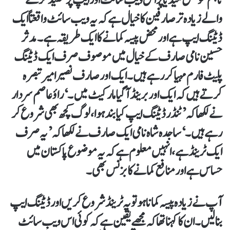
والے زیادہ تر صارفین کا خیال ہے کہ یہ ویب سائٹ واقعتاً ایک
ڈیٹنگ ایپ ہے اور محض پیسہ کمانے کا ایک طریقہ ہے۔ مدثر
حسین نامی صارف کے خیال میں موصوف صرف ایک ڈیٹنگ
پلیٹ فارم مہیا کر رہے ہیں۔ ایک اور صارف نصیر امیر تبصرہ
کرتے ہیں کہ ایک اور برینڈ آ گیا مارکیٹ میں۔‘ راؤ عاصم سردار
نے لکھا کہ ’ٹنڈر ڈیٹنگ ایپ کیا بند ہوا، لوگ کچھ بھی شروع کر
رہے ہیں۔‘ ساجدہ شاہ نامی ایک صارف نے لکھا کہ ’یہ صرف
ایک ٹرینڈ ہے، انہیں معلوم ہے کہ یہ موضوع پاکستان میں
حساس ہے اور منافع کمانے کا بزنس بھی۔
آپ نے زیادہ پیسہ کمانا ہو تو یہ ٹرینڈ شروع کریں اور ڈیٹنگ ایپ
بنا لیں۔ ان کا کہنا تھا کہ مجھے یقین ہے کہ کوئی اس ویب سائٹ