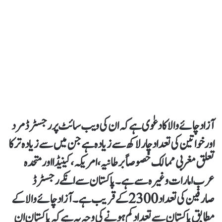
آزاد چائے والا کا دعوٰی ہے کہ ان کی ویب سائٹ پر رجسٹرڈ مرد
اور خواتین کی تعداد چار لاکھ سے زیادہ ہے جن میں سے زیادہ تر کا
تعلق مغربی ممالک خصوصاً برطانیہ، امریکہ، کینیڈا اور متحدہ
عرب امارات وغیرہ سے ہے۔ پاکستان سے انکے رجسٹرڈ
صارفین کی تعداد 2300 کے قریب ہے۔ آزاد چائے والا کے
مطابق پاکستان سے تعداد کم ہونے کی وجہ یہ ہے کہ پاکستان ان