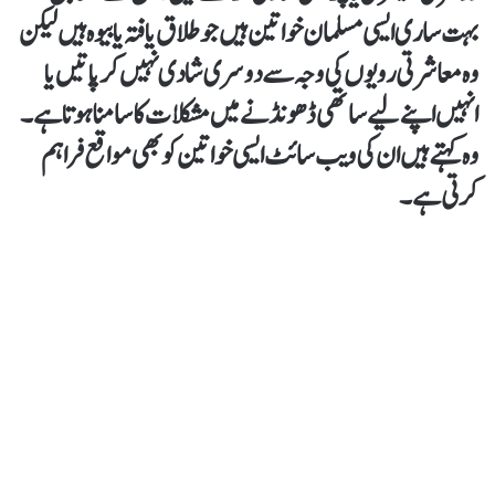
بہت ساری ایسی مسلمان خواتین ہیں جو طلاق یافتہ یا بیوہ ہیں لیکن
وہ معاشرتی رویوں کی وجہ سے دوسری شادی نہیں کر پاتیں یا
انہیں اپنے لیے ساتھی ڈھونڈنے میں مشکلات کا سامنا ہوتا ہے۔
وہ کہتے ہیں ان کی ویب سائٹ ایسی خواتین کو بھی مواقع فراہم
کرتی ہے۔