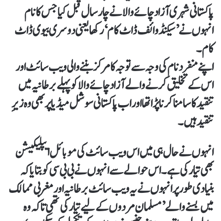
پاکستانی شہری آزاد چائے والا نے چار سال قبل کیا جس کا نام
انہوں نے ’سیکنڈ وائف ڈاٹ کام‘ رکھا یعنی دوسری بیوی ڈاٹ
کام۔
اپنے منفرد نام کی وجہ سے توجہ کا مرکز بننے والی ویب سائٹ اور
اس کے تخلیق کرنے والے آزاد چائے والا کو پہلے برطانیہ میں
تنقید کا سامنا کرنا پڑا تھا اور اب پاکستانی سوشل میڈیا پر بھی وہ زیرِ
تنقید ہیں۔
انہوں نے حال ہی میں اس ویب سائٹ کی موبائل ایپلیکیشن
بھی تیار کی ہے۔ اس حوالے سے انہوں نے بی بی سی کو بتایا کہ
بنیادی طور پر انہوں نے یہ ویب سائٹ برطانیہ اور مغربی ممالک
میں بسنے والے ’مسلمان مردوں کےلیے تیار کی تھی تاکہ وہ