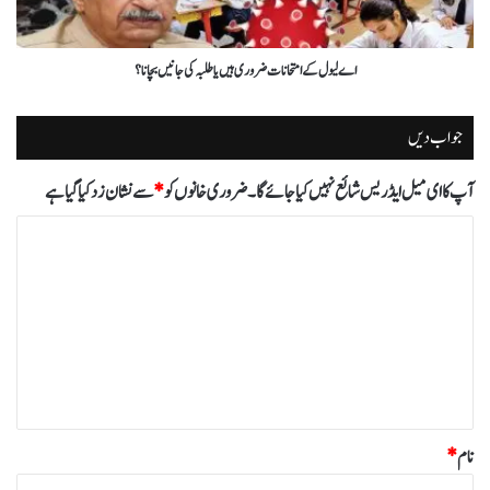
اے لیول کے امتحانات ضروری ہیں یا طلبہ کی جانیں بچانا؟
جواب دیں
آپ کا ای میل ایڈریس شائع نہیں کیا جائے گا۔
ضروری خانوں کو
*
سے نشان زد کیا گیا ہے
ت
ب
ص
ر
ہ
*
نام
*