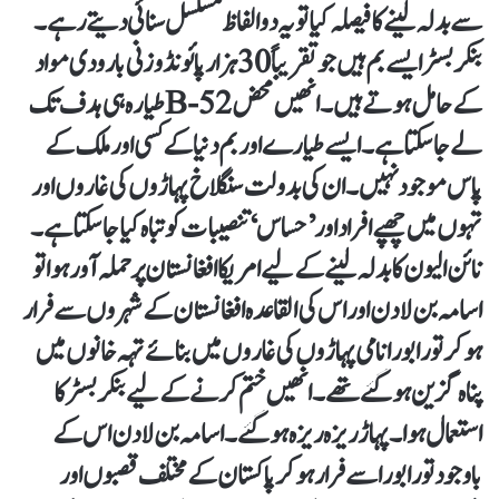
سے بدلہ لینے کا فیصلہ کیا تو یہ دوالفاظ مسلسل سنائی دیتے رہے۔
بنکر بسٹر ایسے بم ہیں جو تقریباً 30ہزار پائونڈ وزنی بارودی مواد
کے حامل ہوتے ہیں۔ انھیں محض B-52طیارہ ہی ہدف تک
لے جاسکتا ہے۔ ایسے طیارے اور بم دنیا کے کسی اور ملک کے
پاس موجود نہیں۔ ان کی بدولت سنگلاخ پہاڑوں کی غاروں اور
تہوں میں چھپے افراد اور ’حساس‘ تنصیبات کو تباہ کیا جاسکتا ہے۔
نائن الیون کا بدلہ لینے کے لیے امریکا افغانستان پر حملہ آور ہوا تو
اسامہ بن لادن اور اس کی القاعدہ افغانستان کے شہروں سے فرار
ہوکر تورا بورا نامی پہاڑوں کی غاروں میں بنائے تہہ خانوں میں
پناہ گزین ہوگئے تھے۔ انھیں ختم کرنے کے لیے بنکر بسٹر کا
استعمال ہوا۔ پہاڑ ریزہ ریزہ ہوگئے۔ اسامہ بن لادن اس کے
باوجود تورا بورا سے فرار ہوکر پاکستان کے مختلف قصبوں اور