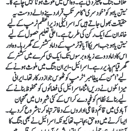
خلاف جنگ چھیڑدی ہے۔ وہ اس میں ملوث ہونا نہیں چاہے گا۔
نیتن یاہوکو ’خودسری‘ کا مرتکب قرار دینے والے دوست یہ
حقیقت بھول جاتے ہیں کہ اسرائیلی وزیر اعظم ٹرمپ کے لیے
خاندان کے ایک رکن کی طرح ہے۔ اعلیٰ تعلیم حصول کے لیے
نیتن یاہوجب امریکا آیا تو ٹرمپ کے دامادکشنر کے گھررہا۔ وہ اور
اس کا داماد دو سے زیادہ برسوں تک ایک ہی کمرے میں کشنر کے
گھر قیام پذیر رہے۔ اسرائیل-ایران جنگ میں ملوث ہونے کے
لیے ’امن کے پیغامبر‘ ٹرمپ کو ٹھوس جواز درکار تھا۔ ایرانی
میزائلوں نے دریں اثناء اسرائیل کی فضائوں کو محفوظ بنانے کے
لیے بنائے نظام کو غچہ دے کر اس کے کئی شہروں میں گنجان
آبادی میں قائم دفاعی اداروں کے دفاتر تباہ کرنا شروع کردیے۔
ایسا کرنے میں وہ حق بجانب تھا کیونکہ اسرائیل نے بھی جنگ کا