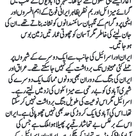
آغاز ایسے ہی حملوں سے کیا تھا۔ شہری آبادیوں کے قلب میں
گرائے میزائل اور بم نظر بظاہر ایرانی فوج کے اہم افسروں اور
ایٹمی پروگرام کے نگہبان سائنسدانوں کو نشانہ بناتے تھے۔ ان کی
جان لینے کی خاطر مگر آسمان کو چھوتی عمارتیں زمین بوس
ہوجاتیں۔
ایران اور اسرائیل کی جانب سے ایک دوسرے کے شہروں پر
حملے کئی مہینوں تک برداشت کیے نہیں جاسکتے تھے۔ عراق اور
ایران کی جنگ کے دوران بھی دونوں ممالک ایک دوسرے کی
شہری آبادی کو بے رحمی سے میزائلوں کی زد میں لیتے رہے۔
اسرائیل مگر اس نوعیت کی طویل جنگ برداشت نہیں کرسکتا
تھا۔ اس کی آبادی ایک کروڑ کی حد بھی نہیں چھوپائی ہے۔ ایران
اس کے برعکس بے تحاشا رقبے پر پھیلا ہوا ملک ہے جس کی
آبادی 9کروڑ سے تجاوز کرچکی ہے۔ ایران اور اسرائیل کے