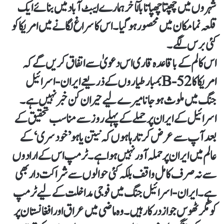
شہروں میں چھپتا چھپاتا بالٓاخر ہمارے ایبٹ آباد میں بنائے ایک
قلعہ نما مکان میں محصور ہوگیا۔ اس کا سراغ لگانے میں امریکا کو
کئی برس لگے۔
اس کالم کے باقاعدہ قاری اس دعویٰ سے اتفاق کریں گے کہ
امریکا کا B-52بمبار طیاروں کے ذریعے ایران-اسرائیل
جنگ میں ملوث ہوجانا میرے لیے حیران کن خبر نہیں ہے۔
اسرائیل کے ایران پر حملے کے پہلے روز سے مناسب تحقیق کے
بعد آپ سے عرض کرتا رہا ہوں کہ نیتن یاہو ’خودسری‘ کے
عالم میں ایران پر حملہ آور نہیں ہوا ہے۔ ٹرمپ اس کے ارادوں
سے نہ صرف کامل واقف بلکہ کئی حوالوں سے شراکت دار بھی
ہے۔ ایران-اسرائیل جنگ میں فوجی مداخلت کے لیے ٹرمپ
کو مگر ٹھوس جواز درکار ہیں۔ وہ ماضی میں عراق اور افغانستان پر