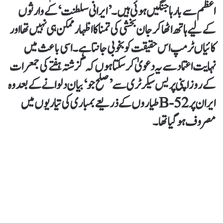
اعظم سے بارہا جنگیں ہوئی ہیں۔ ’ایرانی سلطنت‘ کے وارثوں
کے لیے ہاتھ اٹھاکر جان بخشی کی تمنا کا اظہار ممکن ہی نہیں تھا اور
کائیاں ٹرمپ اس حقیقت کو بخوبی جانتا ہے۔ اسی باعث میں
نہایت اعتماد سے یہ دعویٰ کرسکتا ہوں کہ گزشتہ ہفتے کی جمعرات
کے روز اپنی پریس سیکرٹری سے ’صلح جو‘ بیان دلوانے کے بعد وہ
ایران پر B-52طیاروں کے ذریعے بمباری کی تیاریوں میں
مصروف ہوگیاتھا۔