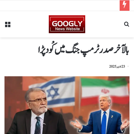
بالآخر صدر ٹرمپ جنگ میں کْود پڑا
23 جون, 2025