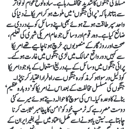
مسلط کی جنگوں کا شدید مخالف رہا ہے۔ سادہ لوح عوام کو تواتر
سے بتاتا رہا کہ ’پرائی جنگوں‘ میں ملوث ہوکر امریکا نے دنیا کی
واحد سپرطاقت ہوتے ہوئے بھی اپنے وسائل کو بے دردی سے
ضائع کیا ہے۔ وہ رقوم اور وسائل جو عام امریکی شہری کی تعلیم،
صحت اور روزگار کے منصوبوں پر خرچ ہونا چاہیے تھے امریکا
سے کہیں دور واقع ممالک میں لڑی جنگوں میں غارت ہوگئے۔
پرائی جنگوں میں وسائل کے بے دریغ استعمال کے باوجود امریکا
کو ذلیل ورسواہوکر مذکورہ جنگوں سے راہ فرار اختیار کرنا پڑا۔
جنگوں کی مسلسل مخالفت کے بعد اس نے امریکا کو ’دوبارہ عظیم‘
بنانے کا وعدہ کیا۔ اس کی سوچ کا حوالہ دیتے ہوئے میرے کئی
دوست مصر رہے کہ ٹرمپ خود کو ’امن کا پیغامبر‘ ثابت کرنا
چاہتا ہے۔ نیتن یاہو نے اسے مکمل اعتماد میں لیے بغیر ایران کے