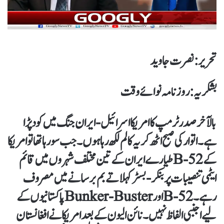
تحریر : نصرت جاوید
بشکریہ : روزنامہ نوائے وقت
بالآخر صدر ٹرمپ کا امریکا اسرائیل-ایران جنگ میں کود پڑا
ہے۔ اتوار کی صبح اٹھ کر یہ کالم لکھ رہا ہوں۔ جب سورہا تھا تو امریکا
کے B-52طیارے ایران کے تین مختلف شہروں میں قائم
ایٹمی تنصیبات پر بنکر-بسٹر کہلاتے بم برسانے میں مصروف
رہے ۔ B-52اور Bunker-Busterپاکستانیوں کے
لیے اجنبی الفاظ نہیں۔ نائن الیون کے بعد امریکا نے افغانستان