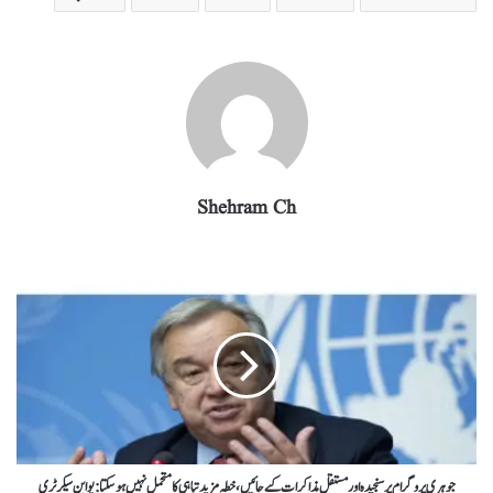
ra
In
r
ok
A
m
pp
Shehram Ch
جوہری پروگرام پرسنجیدہ اور مستقل مذاکرات کیے جائیں ، خطہ مزید تباہی کا متحمل نہیں ہوسکتا: یو این سیکرٹری