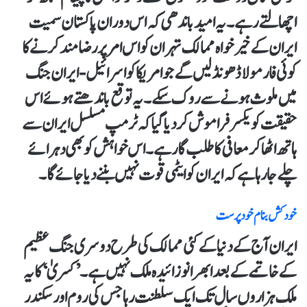
اچھالتے رہے۔ یہ امید باندھی کہ اس دوران پاکستان سمیت
ایران کے خیرخواہ ممالک تہران کو اس امر پر رضا مند کرنے کا
کوئی فارمولا ڈھونڈ لیں گے جو امریکا کو اسرائیل-ایران جنگ
میں ملوث ہونے سے روک سکے۔ یہ توقع باندھتے ہوئے اس
حقیقت کو یکسرفراموش کردیا گیا کہ ٹرمپ مسلسل ایران سے
ہاتھ اٹھاکر معافی کا طلب گار ہے۔ اس خواہش کو بھی دہرائے
چلے جارہا ہے کہ ایران کو ایٹمی قوت نہیں بننے دیا جائے گا۔
خود کش بنام خود پرست
ایران آج کے دنیا کے کئی ممالک کی طرح دوسری جنگ عظیم
کے خاتمے کے بعد ابھرا نوزائیدہ ملک نہیں ہے۔ ’کسریٰ‘ کایہ
ملک ہزاروں سال تک ایک سلطنت رہا جس کی روم اور سکندر