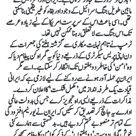
مابین طویل جنگ اسرائیل کے وجود اور بقاء کو غیر یقینی بناسکتی
تھی۔ اسی باعث اس کے سرپرست امریکا کے لیے زیادہ عرصے
تک اس جنگ سے لاتعلق رہنا ممکن نہیں تھا۔
ٹرمپ نے تاہم نہایت مکاری سے گزشتہ ہفتے کی جمعرات کے
دن اپنی پریس سیکرٹری کے ذریعے دنیا کو یہ گمراہ کن پیغام دیا کہ
وہ ’امن‘ کی خاطر دو ہفتوں تک انتظار کرسکتا ہے۔ اسے مگر
ایران پر حملہ آور ہونے سے روکنے کے لیے لازمی ہے کہ ایرانی
قیادت یک طرفہ انداز میں ’مکمل شکست‘ کا اعلان کردے۔
مذاکرات کے ذریعے ایسی راہ تجویز کرے جس کی بدولت عالمی
ادارے یہ جانچ کر تصدیق کرسکیں کہ ایران نے یورنیم افزودگی
کے تمام تر منصوبے ختم کردیے ہیں۔ بدقسمتی سے ہمارے کئی
خوش گماں دوست ’دو ہفتوں‘ کے ذکر کو امن کا پیغام سمجھ کر