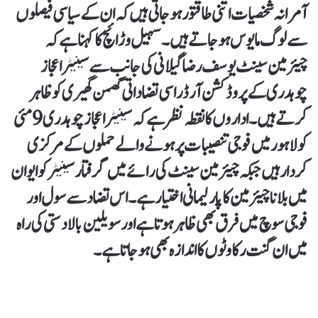
آمرانہ شخصیات اتنی طاقتور ہو جاتی ہیں کہ ان کے سیاسی فیصلوں
سے لوگ مایوس ہو جاتے ہیں۔ سہیل وڑائچ کا کہنا ہے کہ
چیئرمین سینٹ یوسف رضا گیلانی کی جانب سے سینیٹر اعجاز
چوہدری کے پروڈکشن آرڈر اسی تضاداتی گھمن گھیری کو ظاہر
کرتے ہیں۔ اداروں کا نقطہ نظر ہے کہ سینیٹر اعجاز چوہدری 9 مئی
کو لاہور میں فوجی تنصیبات پر ہونے والے حملوں کے مرکزی
کردار ہیں جبکہ چیئرمین سینٹ کی رائے میں گرفتار سینیٹر کو ایوان
میں بلانا چیئرمین کا پارلیمانی اختیار ہے۔ اس تضاد سے سول اور
فوجی سوچ میں فرق بھی ظاہر ہوتا ہے اور سویلین بالادستی کی راہ
میں ان گنت رکاوٹوں کا اندازہ بھی ہو جاتا ہے۔