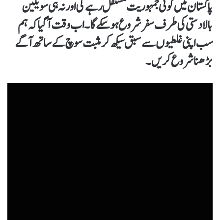
پاکستان میں کوئی جمہوریت مستقل رہے گی اور نہ ہی سویلین
بالادستی کی طرف سفر شروع ہو سکے گا۔ اب وقت آ گیا کہ ہم
سب اپنی غلطیوں سے سبق سیکھ کر مثبت سوچ کے ساتھ آگے
بڑھنا شروع کریں۔