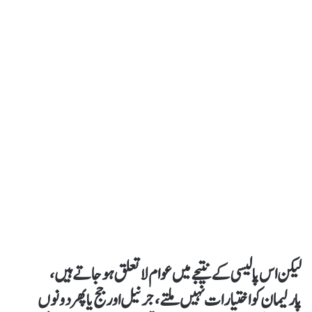
لیکن اس پالیسی کے نتیجے میں عوام لاتعلق ہو جاتے ہیں،
پارلیمان کو اختیارات نہیں ملتے، جرنیل اور جج یا پھر دونوں