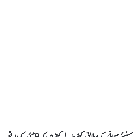
سینیئر صحافی کے مطابق کہنے والے کہتے ہیں کہ 9 مئی کے واقعے