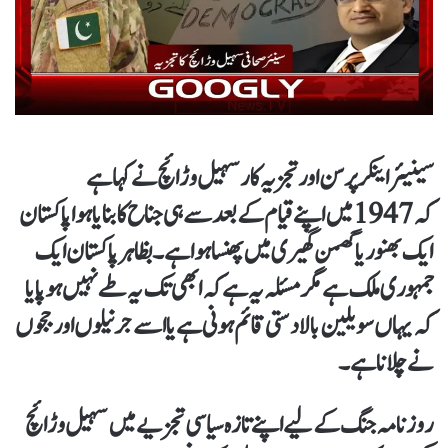
سینیئر اینکر پرسن اور تجزیہ کار سہیل وڑائچ نے کہا ہے
کہ 1947 میں اپنے قیام کے بعد سے ہی جناح کا بنایا ہوا پاکستان
ایک بھنور یا گھمن گھیری میں پھنسا ہوا ہے۔ بظاہر پاکستان ایک
جمہوری ملک ہے مگر مسئلہ یہ ہے کہ ابھی تک یہ طے نہیں ہو پایا
کہ یہاں سویلین بالادستی قائم ہونی ہے یا اسے جرنیلوں اور ججوں
نے چلانا ہے۔
روزنامہ جنگ کے لیے اپنے تازہ سیاسی تجزیے میں سہیل وڑائچ