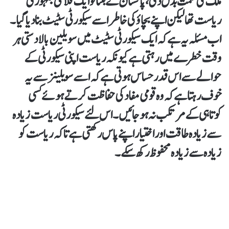
ملک کی سمت بدل دی، پاکستان نے بننا تو ایک فلاحی جمہوری
ریاست تھا لیکن اپنے بچاؤ کی خاطر اسے سیکورٹی سٹیٹ بنا دیا گیا۔
اب مسئلہ یہ ہے کہ ایک سیکورٹی سٹیٹ میں سویلین بالادستی ہر
وقت خطرے میں رہتی ہے کیونکہ ریاست اپنی سیکورٹی کے
حوالے سے اس قدر حساس ہوتی ہے کہ اسے سویلینز سے یہ
خوف رہتا ہے کہ وہ قومی مفاد کی حفاظت کرتے ہوئے کسی
کوتاہی کے مرتکب نہ ہو جائیں۔ اس لئے سیکورٹی ریاست زیادہ
سے زیادہ طاقت اور اختیار اپنے پاس رکھتی ہے تاکہ ریاست کو
زیادہ سے زیادہ محفوظ رکھ سکے۔