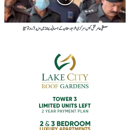
مصطفیٰ عامرقتل کیس: مرکزی ملزم ارمغان کے جسمانی ریمانڈ میں مزید 7 روزتوسیع