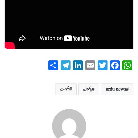
S
T
Li
E
T
Fa
W
ha
el
nk
m
wi
ce
ha
re
eg
ed
ail
tte
bo
ts
urdu news
پاکستان
حکومت
ra
In
r
ok
A
m
pp