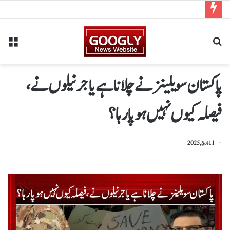
پاکستان سویلینز نے چلانا ہے یا جرنیلوں نے،
فیصلہ کیوں نہیں ہو پا رہا؟
11 مارچ, 2025