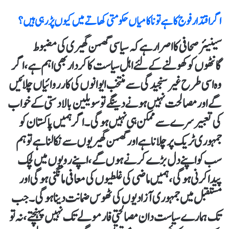
اگر اقتدار فوج کا ہے تو ناکامیاں حکومتی کھاتے میں کیوں پڑ رہی ہیں؟
سینیئر صحافی کا اصرار ہے کہ سیاسی گھمن گھیری کی مضبوط
گانٹھوں کو کھولنے کے لئے اہل سیاست کا کردار بھی اہم ہے، اگر
وہ اسی طرح غیرسنجیدگی سے منتخب ایوانوں کی کارروائیاں چلائیں
گے اور مصالحت نہیں ہونے دینگے تو سویلین بالادستی کے خواب
کی تعبیر سرے سے ممکن ہی نہیں ہو گی۔ اگر ہمیں پاکستان کو
جمہوری ٹریک پر چلانا ہے اور گھمن گھیریوں سے نکالنا ہے تو ہم
سب کو اپنے دل بڑے کرنے ہوں گے، اپنے رویوں میں لچک
پیدا کرنی ہوگی، ہمیں ماضی کی غلطیوں کی معافی مانگنی ہو گی اور
مستقبل میں جمہوری آزادیوں کی ٹھوس ضمانت دینا ہو گی۔ جب
تک ہمارے سیاست دان مصالحتی فارمولے تک نہیں پہنچتے، نہ تو