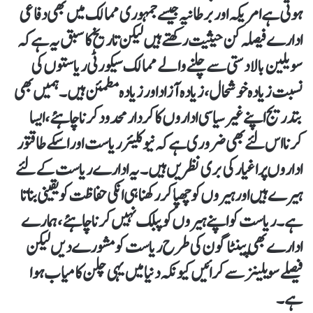
ہوتی ہے امریکہ اور برطانیہ جیسے جمہوری ممالک میں بھی دفاعی
ادارے فیصلہ کن حیثیت رکھتے ہیں لیکن تاریخ کا سبق یہ ہے کہ
سویلین بالادستی سے چلنے والے ممالک سیکورٹی ریاستوں کی
نسبت زیادہ خوشحال، زیادہ آزاد اور زیادہ مطمئن ہیں۔ ہمیں بھی
بتدریج اپنے غیر سیاسی اداروں کا کردار محدود کرنا چاہئے، ایسا
کرنا اس لئے بھی ضروری ہے کہ نیوکلیئر ریاست اور اسکے طاقتور
اداروں پر اغیار کی بری نظریں ہیں۔ یہ ادارے ریاست کے لئے
ہیرے ہیں اور ہیروں کو چھپا کر رکھنا ہی انکی حفاظت کو یقینی بناتا
ہے ۔ریاست کو اپنے ہیروں کو پبلک نہیں کرنا چاہئے، ہمارے
ادارے بھی پینٹاگون کی طرح ریاست کو مشورے دیں لیکن
فیصلے سویلینز سے کرائیں کیونکہ دنیا میں یہی چلن کامیاب ہوا
ہے۔