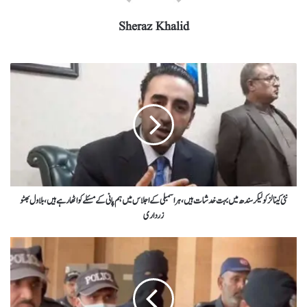
Sheraz Khalid
نئی کینالز کو لیکر سندھ میں بہت خدشات ہیں ، ہراسمبلی کےاجلاس میں ہم پانی کے مسئلے کو اٹھا رہے ہیں ، بلاول بھٹو
زرداری