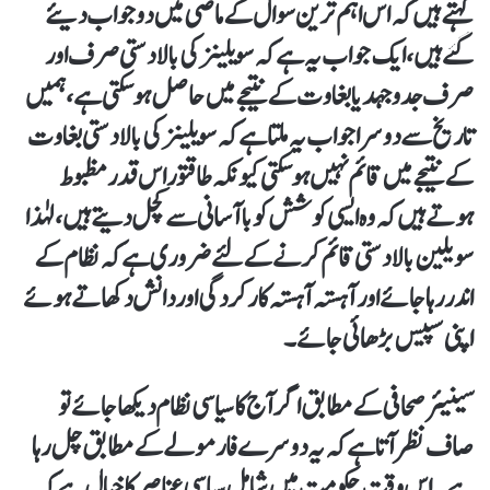
کہتے ہیں کہ اس اہم ترین سوال کے ماضی میں دو جواب دیئے
گئے ہیں، ایک جواب یہ ہے کہ سویلینز کی بالادستی صرف اور
صرف جدوجہد یا بغاوت کے نتیجے میں حاصل ہو سکتی ہے، ہمیں
تاریخ سے دوسرا جواب یہ ملتا ہے کہ سویلینز کی بالادستی بغاوت
کے نتیجے میں قائم نہیں ہو سکتی کیونکہ طاقتور اس قدر مظبوط
ہوتے ہیں کہ وہ ایسی کوشش کو باآسانی سے کچل دیتے ہیں، لہٰذا
سویلین بالادستی قائم کرنے کے لئے ضروری ہے کہ نظام کے
اندر رہا جائے اور آہستہ آہستہ کارکردگی اور دانش دکھاتے ہوئے
اپنی سپیس بڑھائی جائے۔
سینیئر صحافی کے مطابق اگر آج کا سیاسی نظام دیکھا جائے تو
صاف نظر آتا ہے کہ یہ دوسرے فارمولے کے مطابق چل رہا
ہے۔ اس وقت حکومت میں شامل سیاسی عناصر کا خیال ہے کہ