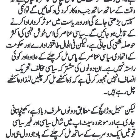
وقت کے ساتھ ساتھ جب وہ کارکردگی دکھائیں گے تو انکی
سپیس بڑھتی جائے گی اور وہ ریاست میں موثر کردار ادا کرنے
کے قابل ہو جائیں گے۔ سیاسی عناصر کی اس خوش فہمی کی اکثر
حوصلہ شکنی کی جاتی ہے، لیکن فی الحال طاقتور ادارے اور حکومت
کے اتحادی سیاسی عناصر کے پاس مل کر چلنے کے علاوہ اور کوئی
راستہ نہیں ہے۔ ان دونوں کی مشترکہ سیاسی مخالف تحریک
انصاف انہیں مجبور کرتی ہے کہ وُہ اکٹھے مل کر چلیں لہٰذا وہ اکٹھے
چل رہے ہیں۔
لیکن سہیل وڑائچ کے مطابق دونوں طرف دباؤ ہے، کھینچا تانی
جاری ہے اور موجودہ سیٹ اپ میں شامل سیاسی اور غیر سیاسی
قوتیں ایک دوسرے کے ساتھ مل کر چلنے کے باوجود دل ہی دل