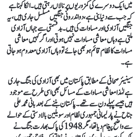
میں ایک دوسرے کی کمزوریوں پر نالاں رہتی ہیں۔ انکا کہنا ہے
کہ جب سے دنیا بنی ہے، دو اندرونی جنگیں مسلسل جاری ہیں، یہ
جنگیں آزادی اور مساوات کی ہیں۔ بدقسمتی سے جہاں آزادی
ملتی ہے وہاں معاشی مساوات نہیں ہوتی اور اگر کہیں معاشی
مساوات کا نظام قائم ہو بھی جائے تو وہاں آزادی معدوم ہو جاتی
ہے۔
سینیئر صحافی کے مطابق پاکستان میں بھی آزادی کی جنگ جاری
ہے لہٰذا معاشی مساوات کے مسائل بھی اسی طرح سے موجود
ہیں جیسے پہلے دن سے تھے۔ پاکستان بننے کے بعد بانی محمد علی
جناح نے پارلیمانی جمہوری نظام اور سویلین بالادستی کے حوالے
سے واضح پیغام دیا تھا، مگر 1948 کی پاک بھارت جنگ نے