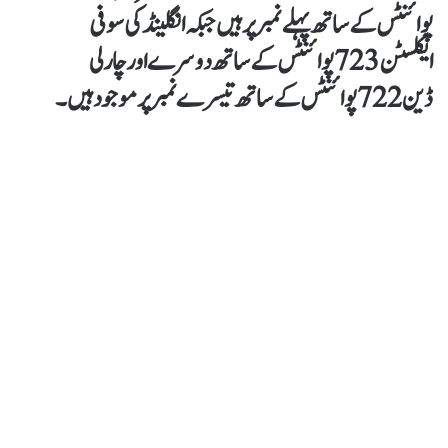
پوائنٹس کے ساتھ پہلے نمبر پر ہیں جبکہ انگلینڈ کی سوفی
ایکلسٹن 723 پوائنٹس کے ساتھ دوسرے اور چارلی
ڈین 722 پوائنٹس کے ساتھ تیسرے نمبر پر موجود ہیں۔