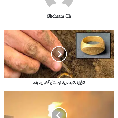
Shehram Ch
تھائی لینڈ،2ہزار سال قدیم سونے کی انگوٹھیاں دریافت