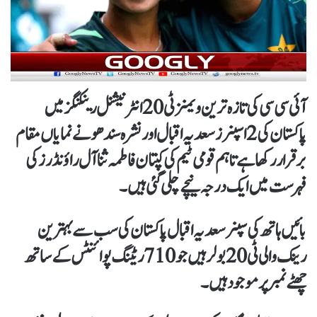
آئی سی سی کی تازہ ترین ویمنز ٹی20 انٹرنیشنل رینکنگز میں
پاکستان کی 2 اسپنرز سعدیہ اقبال اور نشرہ سندھو نے نمایاں مقام
برقرار رکھا ہے تاہم قومی ٹیم کی کپتان فاطمہ ثنا آل راؤنڈرز کی
فہرست میں ایک درجہ نیچے چلی گئی ہیں۔
بائیں ہاتھ کی سپنر سعدیہ اقبال پاکستان کی سب سے بہترین
رینک والی ٹی20 بولر ہیں جو 710 ریٹنگ پوائنٹس کے ساتھ
چھٹے نمبر پر موجود ہیں۔