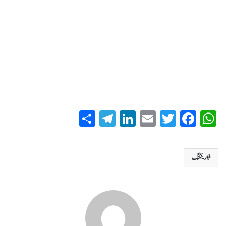
S
T
Li
E
T
Fa
W
ha
el
nk
m
wi
ce
ha
re
eg
ed
ail
tte
bo
ts
رینکنگ
ra
In
r
ok
A
m
pp