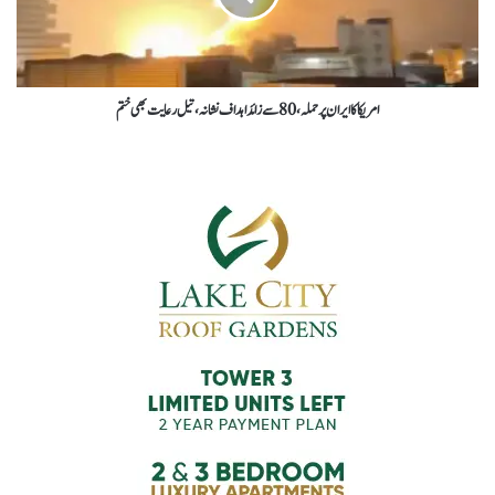
امریکا کا ایران پر حملہ، 80 سے زائد اہداف نشانہ، تیل رعایت بھی ختم