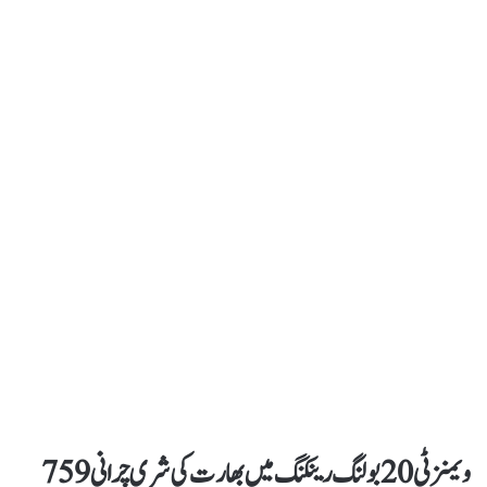
ویمنز ٹی20 بولنگ رینکنگ میں بھارت کی شری چرانی 759