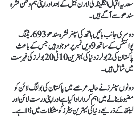
سعدیہ اقبال انگلینڈ کی لارن بیل کے بعد اور اپنی ہم وطن نشرہ
سندھو سے آگے ہیں۔
دوسری جانب بائیں ہاتھ کی سپنر نشرہ سندھو 693 ریٹنگ
پوائنٹس کے ساتھ 9ویں نمبر پر موجود ہیں جس کے باعث
پاکستان کی 2 بولرز دنیا کی بہترین 10 ٹی20 بولرز کی فہرست
میں شامل ہیں۔
دونوں سپنرز نے حالیہ عرصے میں پاکستان کی بولنگ لائن کو
مضبوط بنانے میں اہم کردار ادا کیا ہے اور اپنی درست لائن اور
لینتھ کے ذریعے دنیا کی بہترین بیٹرز کو مشکلات میں ڈالا ہے۔