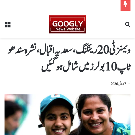
ویمنز ٹی20 رینکنگ،سعدیہ اقبال ،نشرہ سندھو
ٹاپ 10 بولرزمیں شامل ہو گئیں
7 جولائی, 2026