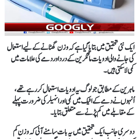
ایک نئی تحقیق میں بتایا گیا ہے کہ وزن گھٹانے کے لیے استعمال
کی جانے والی ادویات مائگرین کے درد اور دمے کی علامات میں
کمی لا سکتی ہیں۔
ماہرین کے مطابق جو لوگ یہ ادویات استعمال کر رہے تھے،
اُنہوں نے دمے کے اٹیک میں کمی اور انہیلر کی ضرورت پہلے
کے مقابلے میں کم پڑنے سے متعلق بتایا۔
دوسری جانب ایک تحقیق میں یہ بات سامنے آئی کہ وزن کم