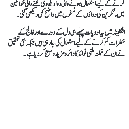
کرنے کے لیے استعمال ہونے والی دوا ویگووی لینے والی خواتین
میں مائگرین کی دواؤں کے نسخوں میں واضح کمی دیکھی گئی۔
انگلینڈ میں یہ ادویات پہلے ہی دل کے دورے اور فالج کے
خطرات کم کرنے کے لیے استعمال کی جا رہی ہیں جبکہ نئی تحقیق
نے ان کے ممکنہ طبی فوائد کا دائرہ مزید وسیع کر دیا ہے۔