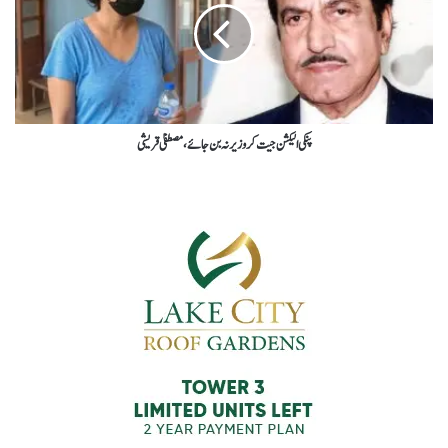
پنکی الیکشن جیت کروزیر نہ بن جائے، مصطفیٰ قریشی