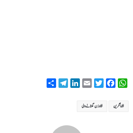
S
T
Li
E
T
Fa
W
ha
el
nk
m
wi
ce
ha
re
eg
ed
ail
tte
bo
ts
مائگرین
وزن گھٹانے والی
ra
In
r
ok
A
m
pp