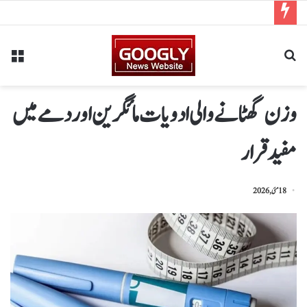
وزن گھٹانے والی ادویات مائگرین اور دمے میں
مفیدقرار
18 مئی, 2026